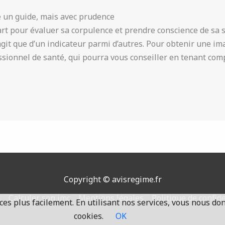
e un guide, mais avec prudence
rt pour évaluer sa corpulence et prendre conscience de sa sa
agit que d’un indicateur parmi d’autres. Pour obtenir une i
ssionnel de santé, qui pourra vous conseiller en tenant comp
Copyright © avisregime.fr
t
Calculer son imc
Mentions légales
Politique de confide
es plus facilement. En utilisant nos services, vous nous do
cookies.
OK