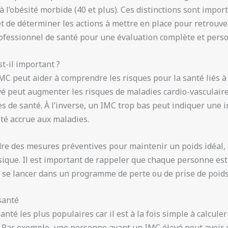
u’à l’obésité morbide (40 et plus). Ces distinctions sont impo
et de déterminer les actions à mettre en place pour retrouver
fessionnel de santé pour une évaluation complète et perso
t-il important ?
’IMC peut aider à comprendre les risques pour la santé liés 
é peut augmenter les risques de maladies cardio-vasculaires
s de santé. À l’inverse, un IMC trop bas peut indiquer une i
ité accrue aux maladies.
e des mesures préventives pour maintenir un poids idéal, 
sique. Il est important de rappeler que chaque personne est 
 se lancer dans un programme de perte ou de prise de poids
santé
anté les plus populaires car il est à la fois simple à calcule
. Par exemple, une personne ayant un IMC élevé peut avoir 