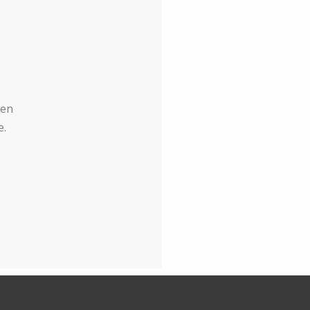
 en
e.