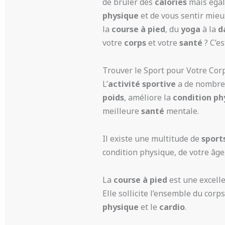
de brûler des
calories
mais égal
physique
et de vous sentir mie
la
course à pied
, du
yoga
à la
d
votre
corps
et votre
santé
? C’es
Trouver le Sport pour Votre Cor
L’
activité sportive
a de nombr
poids
, améliore la
condition ph
meilleure
santé
mentale.
Il existe une multitude de
sport
condition physique, de votre âge,
La
course à pied
est une excell
Elle sollicite l’ensemble du cor
physique
et le
cardio
.