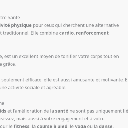
tre Santé
ivité physique
pour ceux qui cherchent une alternative
t traditionnel. Elle combine
cardio
,
renforcement
e, est un excellent moyen de tonifier votre corps tout en
e grâce.
 seulement efficace, elle est aussi amusante et motivante. E
ne activité sociale et agréable.
me
ids
et l’amélioration de la
santé
ne sont pas uniquement li
oisissez, mais aussi à votre engagement et à votre
pour le
fitness
, la
course à pied
, le
yoga
ou la
danse
,