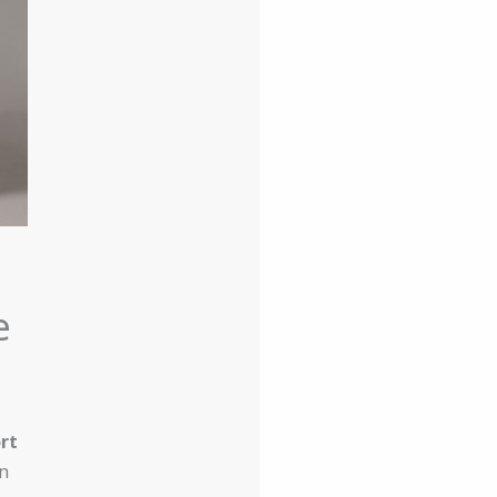
e
rt
on