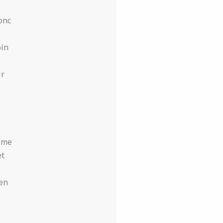
onc
oin
ir
isme
et
 en
e