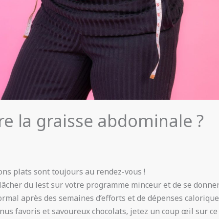
re la graisse abdominale ?
bons plats sont toujours au rendez-vous !
e lâcher du lest sur votre programme minceur et de se donne
normal après des semaines d’efforts et de dépenses calorique
us favoris et savoureux chocolats, jetez un coup œil sur ce