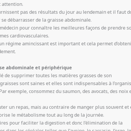
 attention.
nissent pas des résultats du jour au lendemain et il faut d
r se débarrasser de la graisse abdominale.
n médecin pour connaître les meilleures façons de prendre s
èmes cardiovasculaires.
un régime amincissant est important et cela permet d’obten
idement.
isse abdominale et périphérique
illé de supprimer toutes les matières grasses de son
 graisses sont saines et elles sont indispensables à l’organ
Par exemple, consommez du saumon, des avocats, des noix 
uter un repas, mais au contraire de manger plus souvent et
vorise le métabolisme tout au long de la journée.
res pour faciliter la digestion et donc l’élimination de la
s dans les céréales telles que l’avoine, le sarrasin, l’orge, l