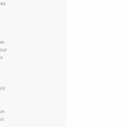
ces
es
Pour
es
’il
ion
ci